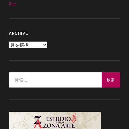
live
ARCHIVE
Archive
検
索: