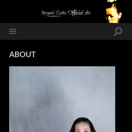
Megumi
Goto
Official
site
検
モ
索
バ
フ
イ
ィ
ル
ー
ABOUT
メ
ル
ニ
ド
ュ
を
ー
切
を
り
切
替
り
え
替
る
え
る